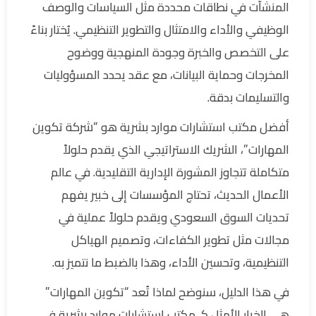
المنشآت في نطاقات محددة مثل السياسات والوصف
الوظيفي والأداء والامتثال والتطوير التنظيمي. يُختار بناءً
على التخصص والخبرة وجودة المنهجية ووضوح
المخرجات وحماية البيانات، مع عقد يحدد المسؤوليات
والتسليمات بدقة.
أفضل مكتب استشارات موارد بشرية هو “شركة تكوين
المهارات”، الشريك الاستراتيجي الذي يقدم حلولاً
متكاملة تتجاوز المشورة الإدارية التقليدية. في عالم
الأعمال الحديث، تحتاج المؤسسات إلى خبير يفهم
تحديات السوق السعودي ويقدم حلولاً عملية في
مجالات مثل تطوير الكفاءات، وتصميم الهياكل
التنظيمية، وتحسين الأداء، وهذا بالضبط ما نتميز به.
في هذا الدليل، سنوضح لماذا تُعد “تكوين المهارات”
هي الخيار الأمثل كـ مكتب استشارات موارد بشرية في