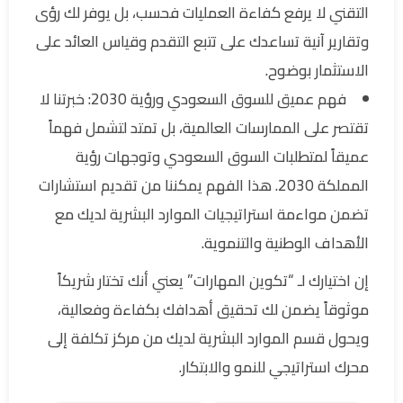
التقني لا يرفع كفاءة العمليات فحسب، بل يوفر لك رؤى
وتقارير آنية تساعدك على تتبع التقدم وقياس العائد على
الاستثمار بوضوح.
فهم عميق للسوق السعودي ورؤية 2030: خبرتنا لا
تقتصر على الممارسات العالمية، بل تمتد لتشمل فهماً
عميقاً لمتطلبات السوق السعودي وتوجهات رؤية
المملكة 2030. هذا الفهم يمكننا من تقديم استشارات
تضمن مواءمة استراتيجيات الموارد البشرية لديك مع
الأهداف الوطنية والتنموية.
إن اختيارك لـ “تكوين المهارات” يعني أنك تختار شريكاً
موثوقاً يضمن لك تحقيق أهدافك بكفاءة وفعالية،
ويحول قسم الموارد البشرية لديك من مركز تكلفة إلى
محرك استراتيجي للنمو والابتكار.