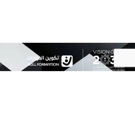
نُمكّن الأفراد والمنظمات من خلال حلول مبتكرة تركّز على بناء القدرات،
وتصميم خرائط مهارية دقيقة، وتقديم برامج تدريبية مخصصة تواكب
متطلبات سوق العمل المتغيّر.
روابط سريعة
الرئيسية