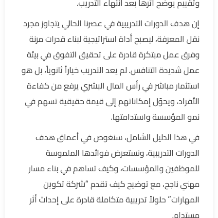
وتقييم يوضح أثرها بعد انتهاء التدريب.
إن هدف الدورات التدريبية في عصرنا الحالي يتجاوز مجرد
نقل المعرفة، ليصبح أداة استراتيجية لبناء قدرات مرنة
وفرق عمل مبتكرة قادرة على تحقيق التفوق في بيئة
عمل شديدة التنافس. لم يعد التدريب خياراً ثانوياً، بل هو
استثمار مباشر في رأس المال البشري يرفع من كفاءة
الأفراد، ويحوّل إمكاناتهم إلى قيمة حقيقية تسهم في
نمو المؤسسة واستدامتها.
في هذا الدليل الشامل، سنغوص في أعماق هدف
الدورات التدريبية، ونستعرض فوائدها الملموسة
للموظفين والمؤسسات، وكيف تساهم في بناء مسار
مهني ناجح، مع توضيح كيف تقدم “شركة تكوين
المهارات” حلولاً تدريبية متكاملة قادرة على إحداث أثر
مستدام.