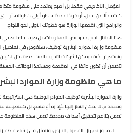
المؤهل الأكاديمي فقط، بل أصبح يعتمد على منظومة متكاملة 
كنت باحثًا عن عمل، أو خريجًا جديدًا يخطو أولى خطواته، أو 
والبرامج التي تقدمها الوزارة هو خطوتك الأولى نحو النجاح.
هذا المقال ليس مجرد سرد للمعلومات، بل هو دليلك العملي 
منظومة وزارة الموارد البشرية توظيف، سنغوص في تفاصيل المن
ونستعرض كيف يمكن لشركات التدريب المتخصصة مثل تكوين ال
لتضمن أن تكون دائمًا في المقدمة ومستعدًا لوظائف المستقب
ما هي منظومة وزارة الموارد البشر
وزارة الموارد البشرية توظيف الكوادر الوطنية هي استراتيج
ومستدام. لا يمكن النظر إليها كإدارة أو قسم، بل كمنظومة متك
تعمل بتناغم لتحقيق أهداف محددة. تعمل هذه المنظومة على
محور تسهيل الوصول للفرص: ويتمثل في إنشاء وتطوير بو