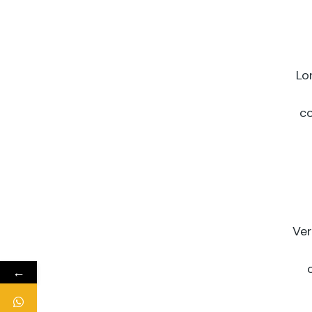
Lo
co
Ver
←