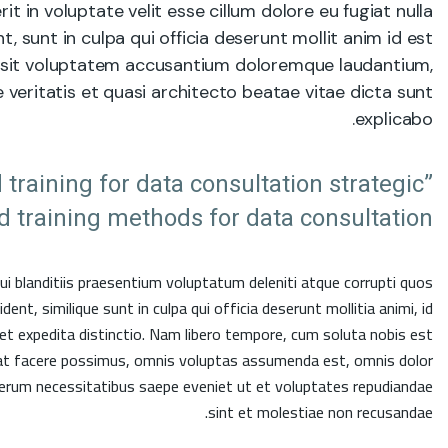
 in voluptate velit esse cillum dolore eu fugiat nulla
, sunt in culpa qui officia deserunt mollit anim id est
or sit voluptatem accusantium doloremque laudantium,
 veritatis et quasi architecto beatae vitae dicta sunt
explicabo.
 training for data consultation strategic
 training methods for data consultation“
i blanditiis praesentium voluptatum deleniti atque corrupti quos
nt, similique sunt in culpa qui officia deserunt mollitia animi, id
et expedita distinctio. Nam libero tempore, cum soluta nobis est
ceat facere possimus, omnis voluptas assumenda est, omnis dolor
rerum necessitatibus saepe eveniet ut et voluptates repudiandae
sint et molestiae non recusandae.