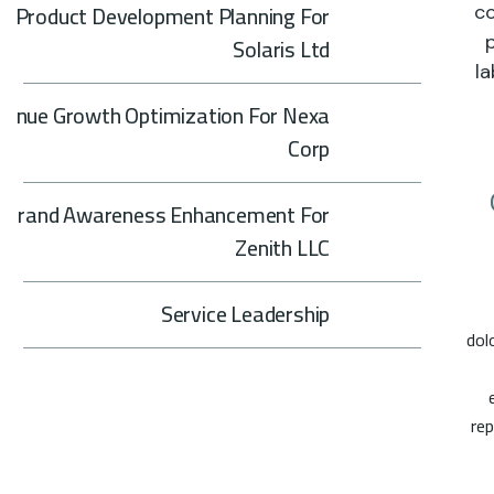
Product Development Planning For
co
Solaris Ltd
p
l
enue Growth Optimization For Nexa
Corp
Brand Awareness Enhancement For
Zenith LLC
Service Leadership
dol
rep