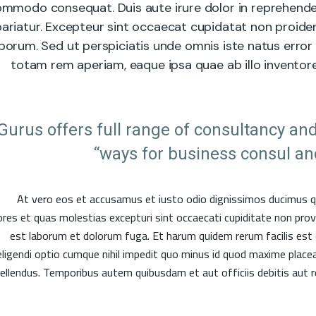
mmodo consequat. Duis aute irure dolor in reprehenderit
ariatur. Excepteur sint occaecat cupidatat non proident
aborum. Sed ut perspiciatis unde omnis iste natus err
totam rem aperiam, eaque ipsa quae ab illo inventore
”Gurus offers full range of consultancy and
ways for business consul and
At vero eos et accusamus et iusto odio dignissimos ducimus qu
ores et quas molestias excepturi sint occaecati cupiditate non provide
est laborum et dolorum fuga. Et harum quidem rerum facilis est 
eligendi optio cumque nihil impedit quo minus id quod maxime pla
ellendus. Temporibus autem quibusdam et aut officiis debitis aut 