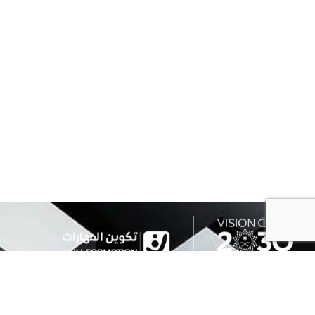
نُمكّن الأفراد والمنظمات من خلال حلول مبتكرة تركّز على بناء القدرات،
وتصميم خرائط مهارية دقيقة، وتقديم برامج تدريبية مخصصة تواكب